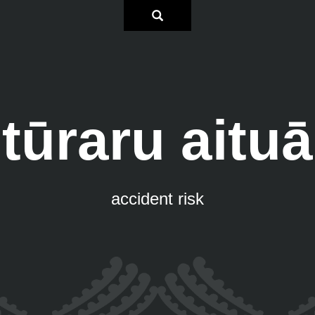
tūraru aituā
accident risk