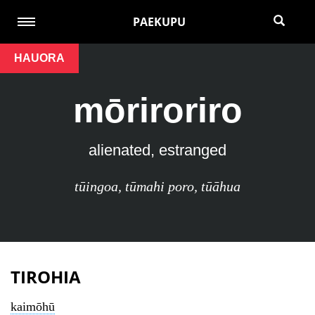
PAEKUPU
HAUORA
mōriroriro
alienated, estranged
tūingoa
,
tūmahi poro
,
tūāhua
TIROHIA
kaimōhū