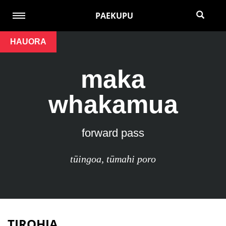
PAEKUPU
HAUORA
maka
whakamua
forward pass
tūingoa
,
tūmahi poro
TIROHIA