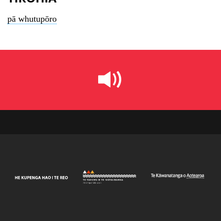
pā whutupōro