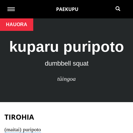
PAEKUPU
HAUORA
kuparu puripoto
dumbbell squat
tūingoa
TIROHIA
(maitai) puripoto