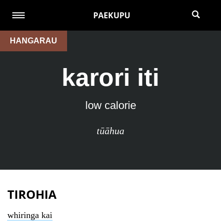
PAEKUPU
HANGARAU
karori iti
low calorie
tūāhua
TIROHIA
whiringa kai