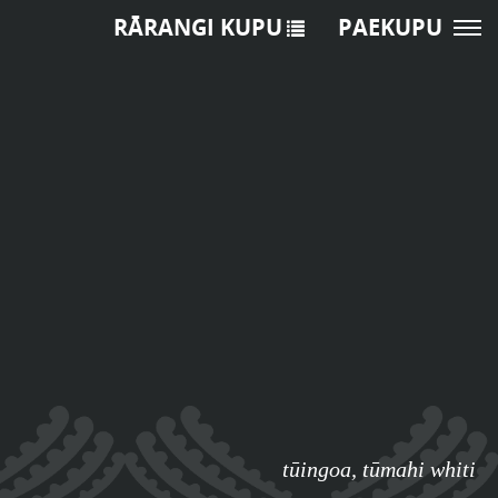
RĀRANGI KUPU
PAEKUPU
tūingoa
,
tūmahi whiti