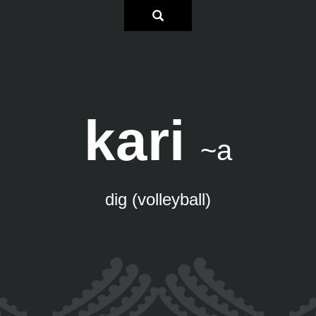
kari
~a
dig (volleyball)