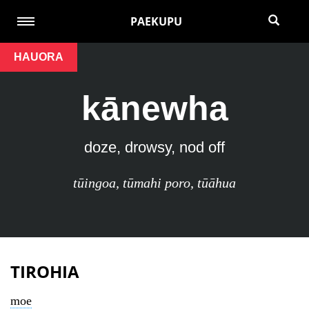
PAEKUPU
HAUORA
kānewha
doze, drowsy, nod off
tūingoa
,
tūmahi poro
,
tūāhua
TIROHIA
moe