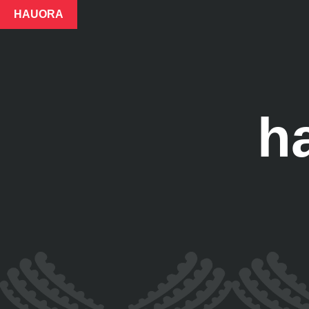
HAUORA
h