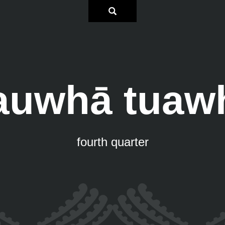
auwhā tuaw
fourth quarter