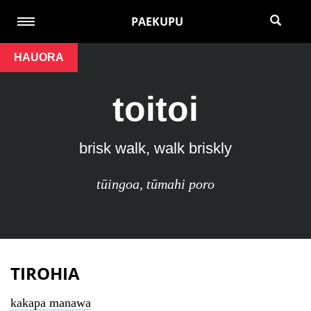
PAEKUPU
HAUORA
toitoi
brisk walk, walk briskly
tūingoa
,
tūmahi poro
TIROHIA
kakapa manawa