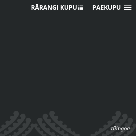
RĀRANGI KUPU
PAEKUPU
tūingoa