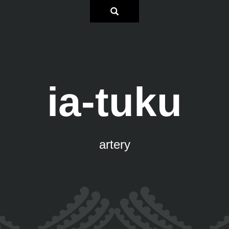
ia-tuku
artery