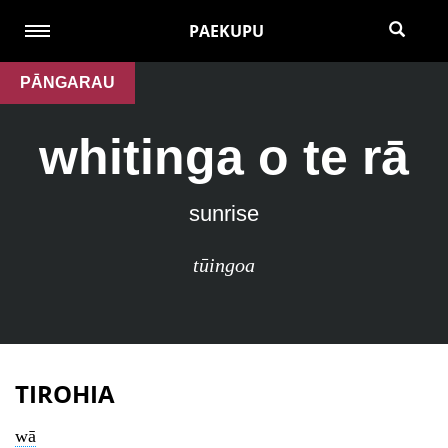
PAEKUPU
PĀNGARAU
whitinga o te rā
sunrise
tūingoa
TIROHIA
wā