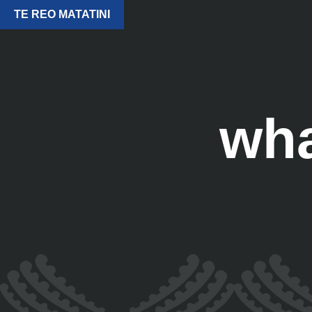
TE REO MATATINI
wha