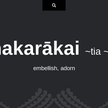
akarākai
~tia 
embellish, adorn