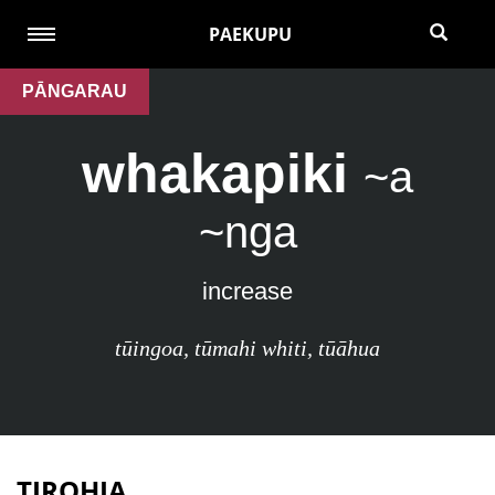
PAEKUPU
PĀNGARAU
whakapiki
~a
~nga
increase
tūingoa
,
tūmahi whiti
,
tūāhua
TIROHIA