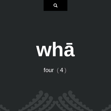
whā
four
(
4
)