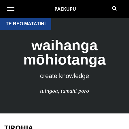
PAEKUPU
TE REO MATATINI
waihanga
mōhiotanga
create knowledge
tūingoa
,
tūmahi poro
TIROHIA