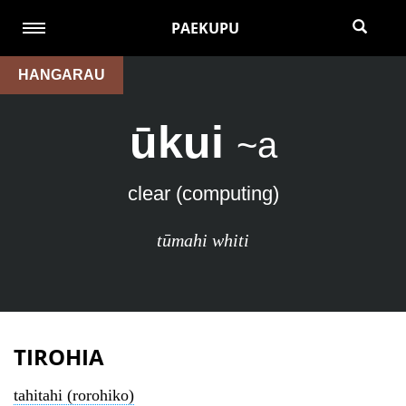
PAEKUPU
HANGARAU
ūkui
~a
clear (computing)
tūmahi whiti
TIROHIA
tahitahi (rorohiko)