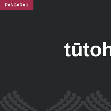
PĀNGARAU
tūto