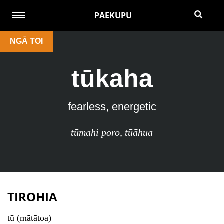
PAEKUPU
NGĀ TOI
tūkaha
fearless, energetic
tūmahi poro
,
tūāhua
TIROHIA
tū
(mātātoa)