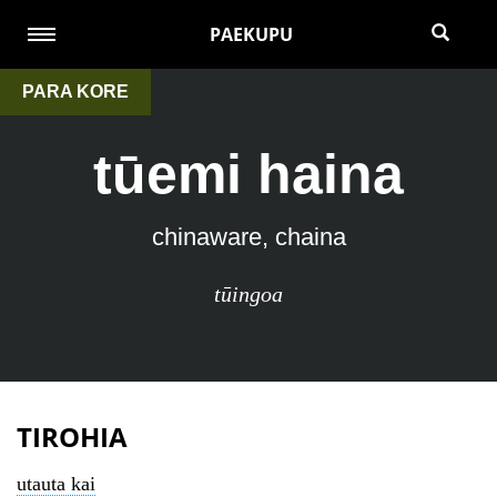
PAEKUPU
PARA KORE
tūemi haina
chinaware, chaina
tūingoa
TIROHIA
utauta kai