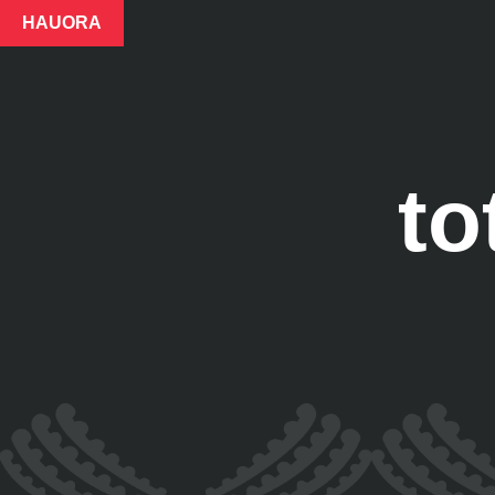
HAUORA
t