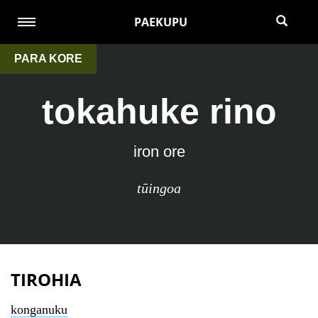
PAEKUPU
PARA KORE
tokahuke rino
iron ore
tūingoa
TIROHIA
konganuku