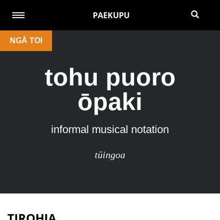
PAEKUPU
NGĀ TOI
tohu puoro
ōpaki
informal musical notation
tūingoa
TIROHIA