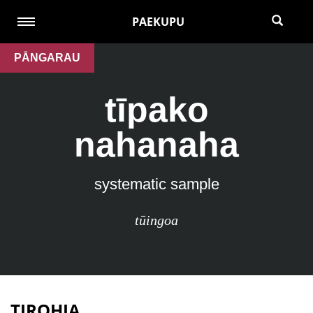
PAEKUPU
PĀNGARAU
tīpako
nahanaha
systematic sample
tūingoa
TIROHIA