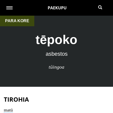
PAEKUPU
PARA KORE
tēpoko
asbestos
tūingoa
TIROHIA
matū