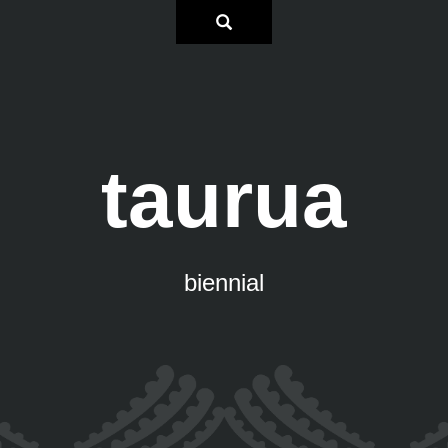
taurua
biennial