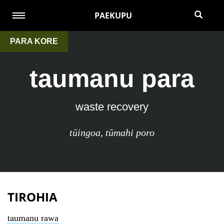
PAEKUPU
PARA KORE
taumanu para
waste recovery
tūingoa
,
tūmahi poro
TIROHIA
taumanu rawa