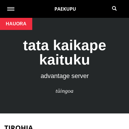
PAEKUPU
HAUORA
tata kaikape
kaituku
advantage server
tūingoa
TIROHIA