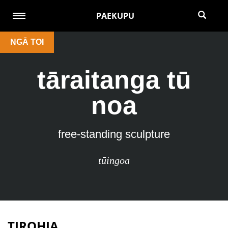
PAEKUPU
NGĀ TOI
tāraitanga tū
noa
free-standing sculpture
tūingoa
TIROHIA