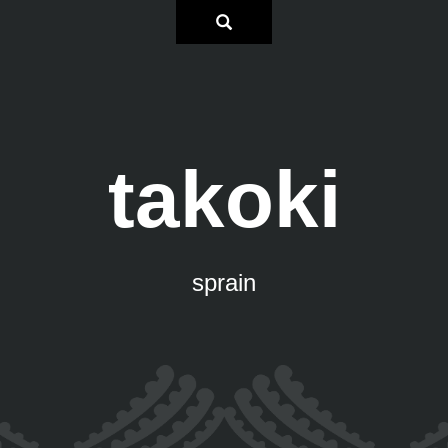
takoki
sprain