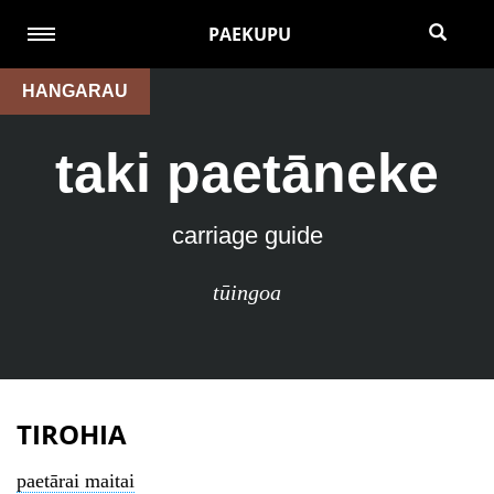
PAEKUPU
HANGARAU
taki paetāneke
carriage guide
tūingoa
TIROHIA
paetārai maitai