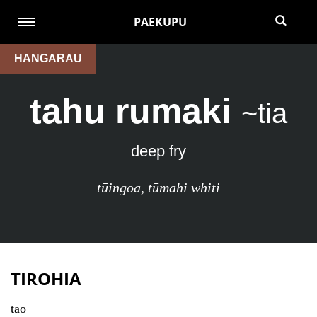
PAEKUPU
HANGARAU
tahu rumaki
~tia
deep fry
tūingoa
,
tūmahi whiti
TIROHIA
tao