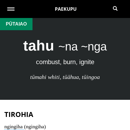
PAEKUPU
PŪTAIAO
tahu
~na ~nga
combust, burn, ignite
tūmahi whiti
,
tūāhua
,
tūingoa
TIROHIA
ngingiha
(ngingiha)