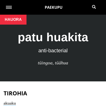
PAEKUPU
HAUORA
patu huakita
anti-bacterial
tūingoa
,
tūāhua
TIROHIA
akuaku