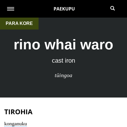
PAEKUPU
PARA KORE
rino whai waro
cast iron
tūingoa
TIROHIA
konganuku