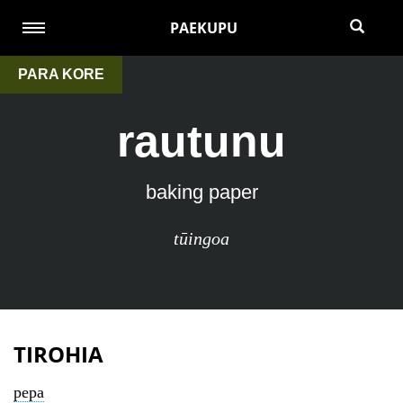
PAEKUPU
PARA KORE
rautunu
baking paper
tūingoa
TIROHIA
pepa