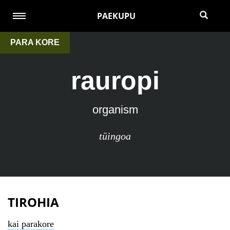
PAEKUPU
PARA KORE
rauropi
organism
tūingoa
TIROHIA
kai parakore