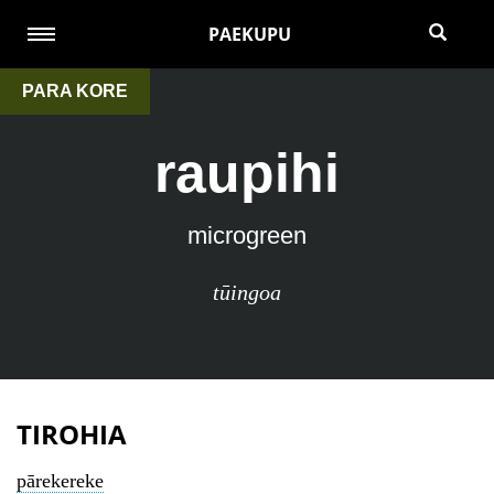
PAEKUPU
PARA KORE
raupihi
microgreen
tūingoa
TIROHIA
pārekereke