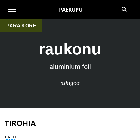
PAEKUPU
PARA KORE
raukonu
aluminium foil
tūingoa
TIROHIA
matū