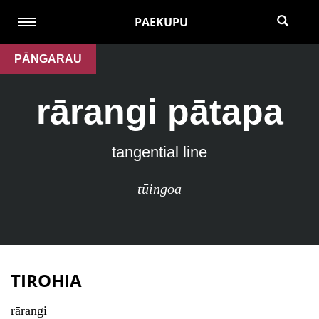
PAEKUPU
PĀNGARAU
rārangi pātapa
tangential line
tūingoa
TIROHIA
rārangi