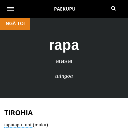
PAEKUPU
NGĀ TOI
rapa
eraser
tūingoa
TIROHIA
taputapu tuhi
(muku)