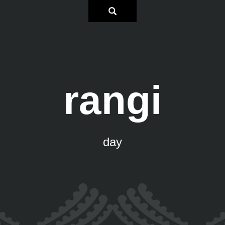
rangi
day