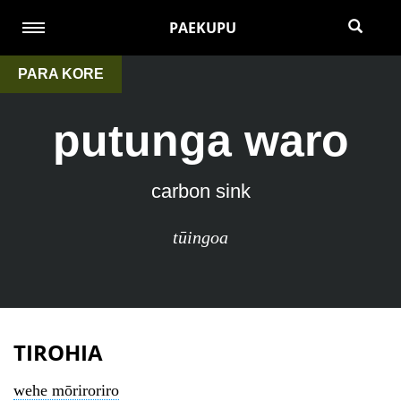
PAEKUPU
PARA KORE
putunga waro
carbon sink
tūingoa
TIROHIA
wehe mōriroriro