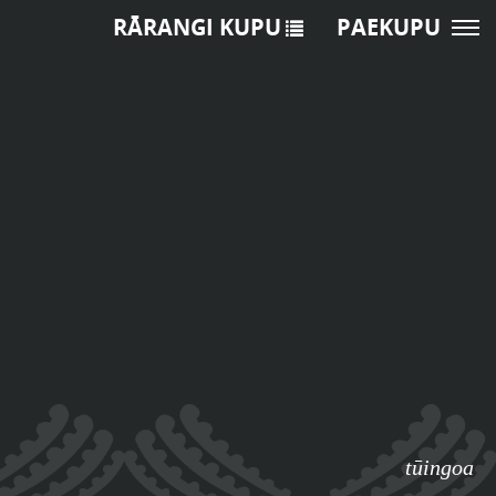
RĀRANGI KUPU
PAEKUPU
tūingoa