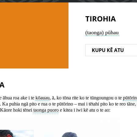
TIROHIA
(taonga) pūhau
KUPU KĒ ATU
A
He āhua roa ake i te
kōauau
, ā, ko tōna rite ko te tūngoungou o te
pūtōri
. Ka puhia ngā pito e rua o te pūtōrino – mai i tētahi pito ko te reo tāne
. Kāore hoki tēnei
taonga puoro
e kitea i iwi kē atu o te ao: