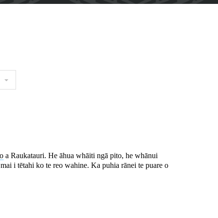
no
a Raukatauri. He āhua whāiti ngā pito, he whānui
, mai i tētahi ko te reo wahine. Ka puhia rānei te puare o