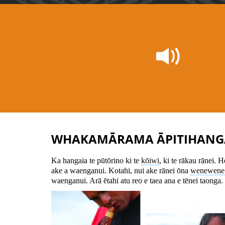
WHAKAMĀRAMA ĀPITIHANG
Ka hangaia te pūtōrino ki te
kōiwi
, ki te rākau rānei. 
ake a waenganui. Kotahi, nui ake rānei ōna
wenewene
waenganui. Arā ētahi atu reo e taea ana e tēnei taonga