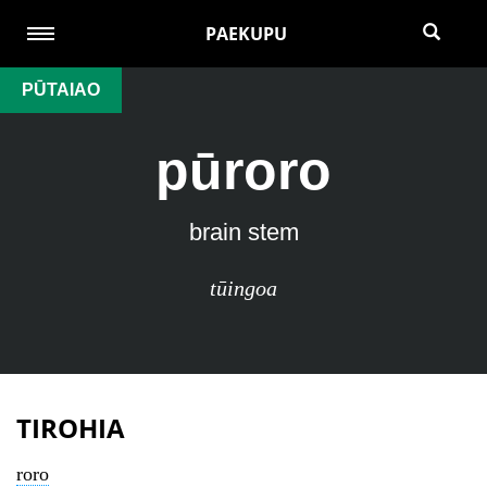
PAEKUPU
PŪTAIAO
pūroro
brain stem
tūingoa
TIROHIA
roro