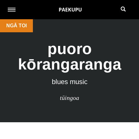
PAEKUPU
NGĀ TOI
puoro
kōrangaranga
blues music
tūingoa