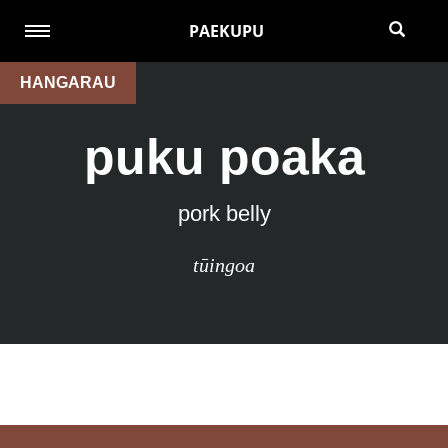
PAEKUPU
HANGARAU
puku poaka
pork belly
tūingoa