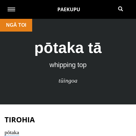
PAEKUPU
NGĀ TOI
pōtaka tā
whipping top
tūingoa
TIROHIA
pōtaka