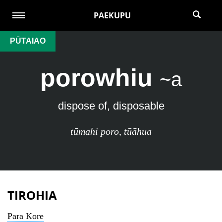
PAEKUPU
PŪTAIAO
porowhiu
~a
dispose of, disposable
tūmahi poro
,
tūāhua
TIROHIA
Para Kore