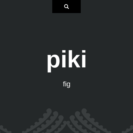
piki
fig